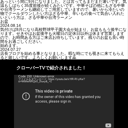
あっという間に9月になりました。とは言ってもまだまだ暑いです。気
温もしばらく35度前後が続くみたいです。中華そばの他にもざる中華
や台湾ラーメンも継続してご用意していますので、暑いから冷たいの
物でクールダウンしたい方はざる中華、辛いもの食べて気合い入れた
いという方は、ざる中華や台湾ラーメン
お盆
2024.08.14
気付けば8月になり高校野球甲子園大会が始まり、お盆ももう後半にな
ります。せきやはお盆後半も火曜日の定休日以外は休まず営業します
ので、お時間ある方はご来店お待ちしています。残りのお盆も良い時
間をお過ごしください。
始めます。
2024.07.27
店長ブログを始める事となりました。暇な時にでも覗きに来てもらえ
ると嬉しいです。よろしくお願いします🙇
クローバーTVで紹介されました！
動
Code 150: Unknown error.
ファイルをダウンロード: https://youtu.be/xYlR-RI-yKw?
画
si=M6iheNRQs0_2Iuxy&_=1
プ
レ
ー
ヤ
ー