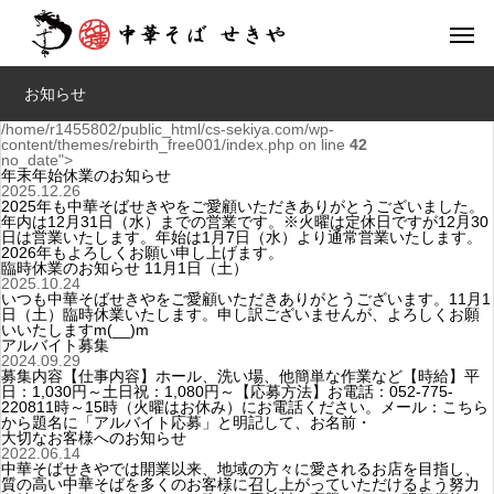
お知らせ
/home/r1455802/public_html/cs-sekiya.com/wp-
content/themes/rebirth_free001/index.php on line
42
no_date">
年末年始休業のお知らせ
2025.12.26
2025年も中華そばせきやをご愛顧いただきありがとうございました。
年内は12月31日（水）までの営業です。※火曜は定休日ですが12月30
日は営業いたします。年始は1月7日（水）より通常営業いたします。
2026年もよろしくお願い申し上げます。
臨時休業のお知らせ 11月1日（土）
2025.10.24
いつも中華そばせきやをご愛顧いただきありがとうございます。11月1
日（土）臨時休業いたします。申し訳ございませんが、よろしくお願
いいたしますm(__)m
アルバイト募集
2024.09.29
募集内容【仕事内容】ホール、洗い場、他簡単な作業など【時給】平
日：1,030円～土日祝：1,080円～【応募方法】お電話：052-775-
220811時～15時（火曜はお休み）にお電話ください。メール：こちら
から題名に「アルバイト応募」と明記して、お名前・
大切なお客様へのお知らせ
2022.06.14
中華そばせきやでは開業以来、地域の方々に愛されるお店を目指し、
質の高い中華そばを多くのお客様に召し上がっていただけるよう努力