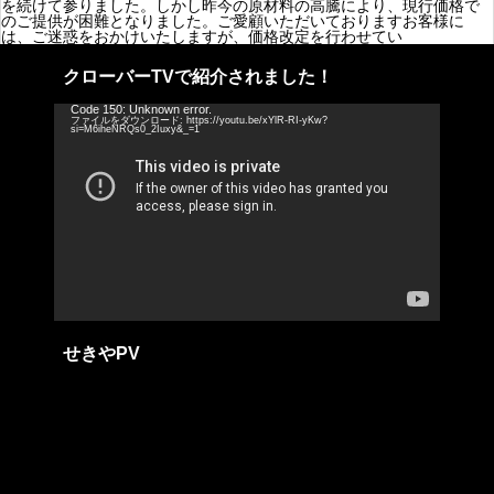
を続けて参りました。しかし昨今の原材料の高騰により、現行価格で
のご提供が困難となりました。ご愛顧いただいておりますお客様に
は、ご迷惑をおかけいたしますが、価格改定を行わせてい
クローバーTVで紹介されました！
動
Code 150: Unknown error.
ファイルをダウンロード: https://youtu.be/xYlR-RI-yKw?
画
si=M6iheNRQs0_2Iuxy&_=1
プ
レ
ー
ヤ
ー
せきやPV
動
画
プ
レ
ー
ヤ
ー