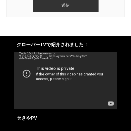
クローバーTVで紹介されました！
動
Code 150: Unknown error.
ファイルをダウンロード: https://youtu.be/xYlR-RI-yKw?
画
si=M6iheNRQs0_2Iuxy&_=1
プ
レ
ー
ヤ
ー
せきやPV
動